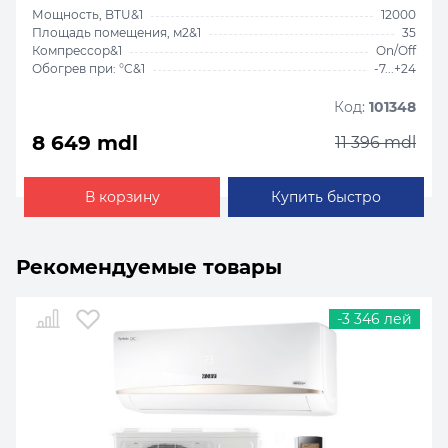
Мощность, BTU&1
12000
Площадь помещения, м2&1
35
Компрессор&1
On/Off
Обогрев при: °C&1
-7...+24
Код:
101348
8 649 mdl
11 396 mdl
В корзину
Купить быстро
Рекомендуемые товары
-3 346 лей