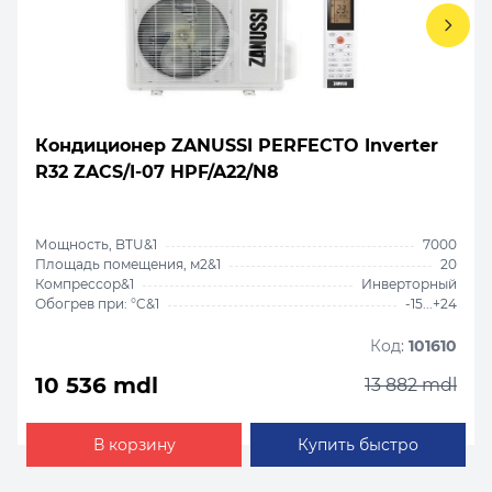
Кондиционер ZANUSSI PERFECTO Inverter
R32 ZACS/I-07 HPF/A22/N8
Мощность, BTU&1
7000
Площадь помещения, м2&1
20
Компрессор&1
Инверторный
Обогрев при: °C&1
-15...+24
Код:
101610
10 536 mdl
13 882 mdl
В корзину
Купить быстро