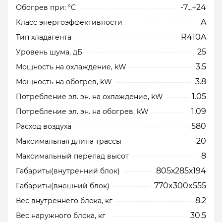
-7...+24
Обогрев при: °C
A
Класс энергоэффективности
R410A
Тип хладагента
25
Уровень шума, дБ
3.5
Мощность на охлаждение, kW
3.8
Мощность на обогрев, kW
1.05
Потребление эл. эн. на охлаждение, kW
1.09
Потребление эл. эн. на обогрев, kW
580
Расход воздуха
20
Максимальная длина трассы
8
Максимальный перепад высот
805х285х194
Габариты(внутренний блок)
770x300x555
Габариты(внешний блок)
8.2
Вес внутреннего блока, кг
30.5
Вес наружного блока, кг